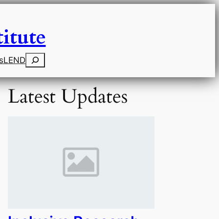
itute
Search
s
LEND
Latest Updates